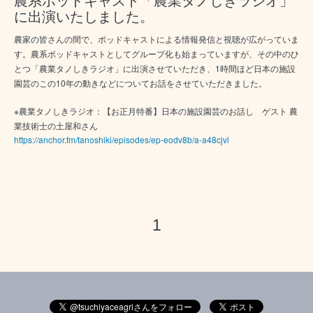
農系ポッドキャスト「農業タノしきラジオ」
に出演いたしました。
農家の皆さんの間で、ポッドキャストによる情報発信と視聴が広が
っていま
す。農系ポッドキャストとしてグループ化も始まっていま
すが、その中のひ
とつ「農業タノしきラジオ」に出演させていただ
き、1時間ほど日本の施設
園芸のこの10年の動きなどについてお
話をさせていただきました。
※農業タノしきラジオ：【お正月特番】日本の施設園芸のお話し　ゲスト 農
業技術士の土屋和さん
https://anchor.fm/tanoshiki/episodes/ep-eodv8b/a-a48cjvl
1